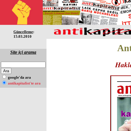
Güncelleme
:
15.03.2010
Ant
Site içi arama
Hakla
google'da ara
antikapitalist'te ara