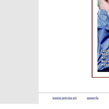
gazete arşivine git
anasayfa